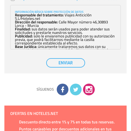
INFORMACIÓN BÁSICA SOBRE PROTECCIÓN DE DATOS
Responsable del tratamiento:
Viajes Anticiclón
S.L/Hoteles.net
Dirección del responsable:
Calle Mayor número 46,30893
Lorca - Murcia
Finalidad:
sus datos serán usados para poder atender sus
solicitudes y prestarle nuestros servicios.
Publicidad:
solo le enviaremos publicidad con su autorización
previa, que podrá facilitarnos mediante la casilla
correspondiente establecida al efecto.
Base Jurídica:
únicamente trataremos sus datos con su
consentimiento previo, que podrá facilitarnos mediante la
casilla correspondiente establecida al efecto.
Destinatarios:
con carácter general, sólo el personal de
nuestra entidad que esté debidamente autorizado podrá
ENVIAR
tener conocimiento de la información que le pedimos. No se
comunicarán datos a terceros.
Derechos:
tiene derecho a saber qué información tenemos
sobre usted, corregirla y eliminarla, tal y como se explica en
la información adicional disponible en nuestra página web.
Información complementaria:
Puede consultar la información
adicional y detallada sobre cómo tratamos sus datos en la
política de privacidad
SÍGUENOS
OFERTAS EN HOTELES.NET
Descuento directo entre 1% y 7% en todas tus reservas.
Puntos canjeables por descuentos adicionales en tus