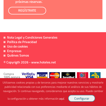
próximas reservas.
REGÍSTRATE
Nota Legal y Condiciones Generales
Política de Privacidad
Uso de cookies
Empresas
Quiénes Somos
© Copyrigth 2026 - www.hoteles.net
Compra
100% segura
Utilizamos cookies propias y de terceros para mejorar nuestros servicios y mostrarle
publicidad relacionada con sus preferencias mediante el análisis de sus hábitos de
navegación. Si continua navegando, consideramos que acepta su uso. Puede cambiar
Cofinanciado por
la configuración u obtener más información
aquí
.