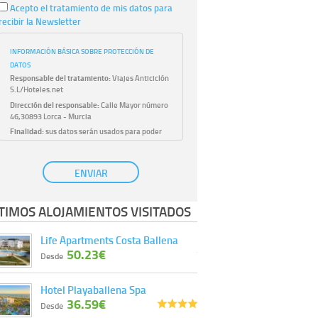
Acepto el tratamiento de mis datos para
recibir la Newsletter
INFORMACIÓN BÁSICA SOBRE PROTECCIÓN DE
DATOS
Responsable del tratamiento:
Viajes Anticiclón
S.L/Hoteles.net
Dirección del responsable:
Calle Mayor número
46,30893 Lorca - Murcia
Finalidad:
sus datos serán usados para poder
atender sus solicitudes y prestarle nuestros
servicios.
Publicidad:
solo le enviaremos publicidad con su
ENVIAR
autorización previa, que podrá facilitarnos
mediante la casilla correspondiente
establecida al efecto.
TIMOS ALOJAMIENTOS VISITADOS
Base Jurídica:
únicamente trataremos sus datos
con su consentimiento previo, que podrá
Life Apartments Costa Ballena
facilitarnos mediante la casilla correspondiente
50.23€
establecida al efecto.
Desde
Destinatarios:
con carácter general, sólo el
personal de nuestra entidad que esté
Hotel Playaballena Spa
debidamente autorizado podrá tener
36.59€
conocimiento de la información que le pedimos.
Desde
No se comunicarán datos a terceros.